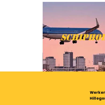
Schipho
Werken 
Hilleg